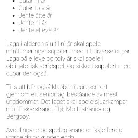
Gutar ni år
Gutar tolv år
Jente åtte år
Jente ni år
Jente elleve år
Laga i alderen sju til ni år skal spele
miniturneringar supplert med litt diverse cupar.
Laga på elleve og tolv år skal spele i
obligatorisk seriespel, og sikkert supplert med
cupar der også.
Til slutt blir også klubben representert
gjennom eit seniorlag, beståande av mest
ungdommar. Det laget skal spele sjuarkampar
mot Fiskarstrand, Flø, Moltustranda og
Bergsøy.
Avdelingane og speleplanane er ikkje ferdig
utarbeida av krinsen enda.