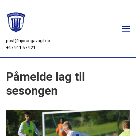
post@hjorungavagil.no
+47 911 67 921
Aktivitetar
Påmelde lag til
Nyheiter
sesongen
Fotball
Trimgruppa
Turlaget
Klubbhus