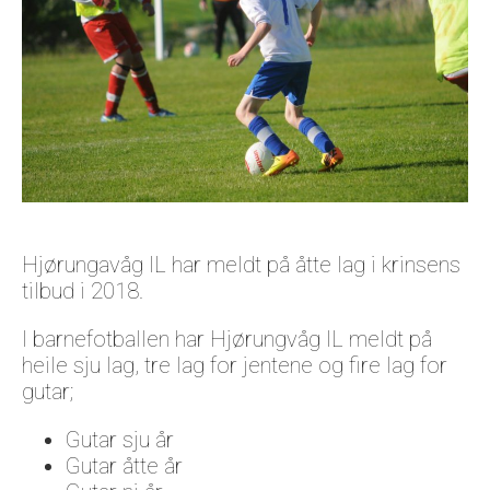
Om oss
Hjørungavåg IL har meldt på åtte lag i krinsens
tilbud i 2018.
I barnefotballen har Hjørungvåg IL meldt på
heile sju lag, tre lag for jentene og fire lag for
gutar;
Gutar sju år
Gutar åtte år