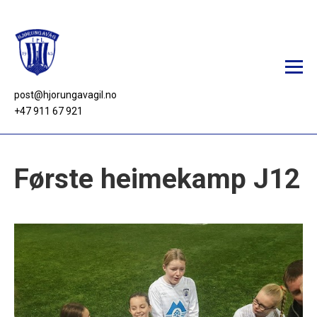
post@hjorungavagil.no
+47 911 67 921
Aktivitetar
Første heimekamp J12
Nyheiter
Fotball
Trimgruppa
Turlaget
Klubbhus