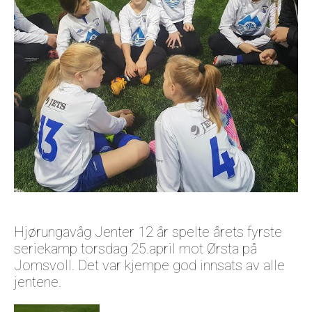
Om oss
Hjørungavåg Jenter 12 år spelte årets fyrste
seriekamp torsdag 25.april mot Ørsta på
Jomsvoll. Det var kjempe god innsats av alle
jentene.