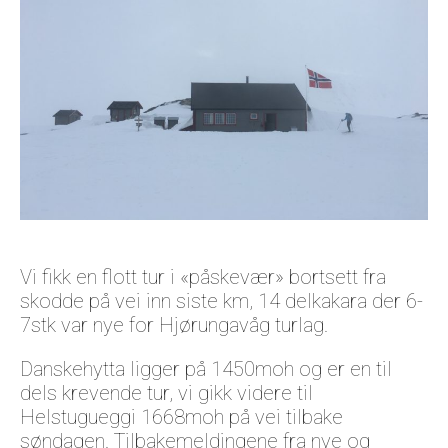
Om oss
Vi fikk en flott tur i «påskevær» bortsett fra
skodde på vei inn siste km, 14 delkakara der 6-
7stk var nye for Hjørungavåg turlag.
Danskehytta ligger på 1450moh og er en til
dels krevende tur, vi gikk videre til
Helstugueggi 1668moh på vei tilbake
søndagen. Tilbakemeldingene fra nye og