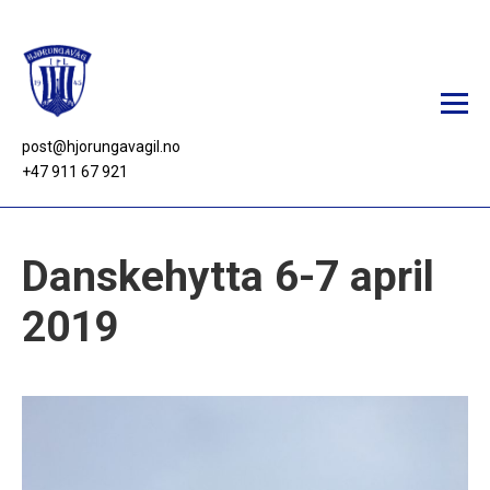
post@hjorungavagil.no
+47 911 67 921
Aktivitetar
Danskehytta 6-7 april
Nyheiter
2019
Fotball
Trimgruppa
Turlaget
Klubbhus