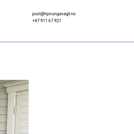
post@hjorungavagil.no
+47 911 67 921